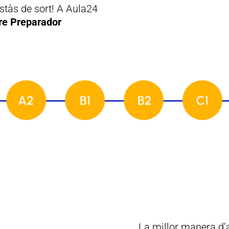
 Estàs de sort! A Aula24
tre Preparador
La millor manera d’a