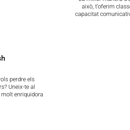
això, t’oferim clas
capacitat comunicativ
sh
vols perdre els
s? Uneix-te al
 molt enriquidora