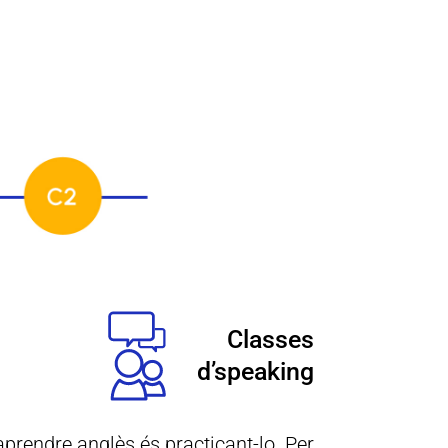
Classes
d’speaking
prendre anglès és practicant-lo. Per