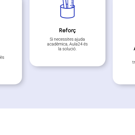
Reforç
Si necessites ajuda
acadèmica, Aula24 és
la solució.
cès
t