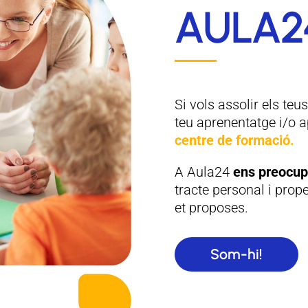
AULA2
Si vols assolir els teu
teu aprenentatge i/o 
centre de formació.
A Aula24
ens preocup
tracte personal i prope
et proposes.
Som-hi!