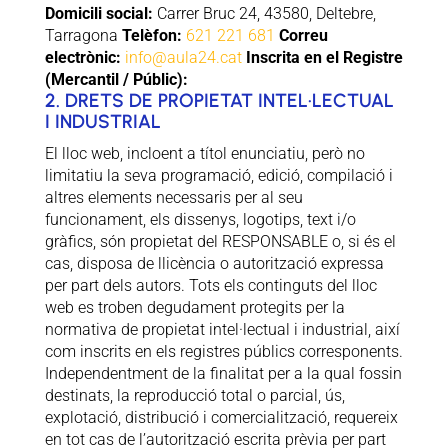
Domicili social:
Carrer Bruc 24, 43580, Deltebre,
Tarragona
Telèfon:
621 221 681
Correu
electrònic:
info@aula24.cat
Inscrita en el Registre
(Mercantil / Públic):
2. DRETS DE PROPIETAT INTEL·LECTUAL
I INDUSTRIAL
El lloc web, incloent a títol enunciatiu, però no
limitatiu la seva programació, edició, compilació i
altres elements necessaris per al seu
funcionament, els dissenys, logotips, text i/o
gràfics, són propietat del RESPONSABLE o, si és el
cas, disposa de llicència o autorització expressa
per part dels autors. Tots els continguts del lloc
web es troben degudament protegits per la
normativa de propietat intel·lectual i industrial, així
com inscrits en els registres públics corresponents.
Independentment de la finalitat per a la qual fossin
destinats, la reproducció total o parcial, ús,
explotació, distribució i comercialització, requereix
en tot cas de l’autorització escrita prèvia per part