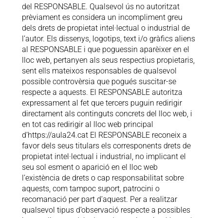
del RESPONSABLE. Qualsevol ús no autoritzat
prèviament es considera un incompliment greu
dels drets de propietat intel·lectual o industrial de
l’autor. Els dissenys, logotips, text i/o gràfics aliens
al RESPONSABLE i que poguessin aparèixer en el
lloc web, pertanyen als seus respectius propietaris,
sent ells mateixos responsables de qualsevol
possible controvèrsia que pogués suscitar-se
respecte a aquests. El RESPONSABLE autoritza
expressament al fet que tercers puguin redirigir
directament als continguts concrets del lloc web, i
en tot cas redirigir al lloc web principal
d’https://aula24.cat
El RESPONSABLE reconeix a
favor dels seus titulars els corresponents drets de
propietat intel·lectual i industrial, no implicant el
seu sol esment o aparició en el lloc web
l’existència de drets o cap responsabilitat sobre
aquests, com tampoc suport, patrocini o
recomanació per part d’aquest. Per a realitzar
qualsevol tipus d’observació respecte a possibles