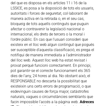
del que es disposa en els articles 11 i 16 de la
LSSICE, es posa a la disposició de tots els usuaris,
autoritats i forces de seguretat, col·laborant de
manera activa en la retirada o, en el seu cas,
bloqueig de tots aquells continguts que puguin
afectar o contravenir la legislació nacional o
internacional, els drets de tercers o la moral i
l’ordre públic. En cas que l’usuari consideri que
existeix en el lloc web algun contingut que pogués
ser susceptible d’aquesta classificació, es prega el
notifiqui de manera immediata a l’administrador
del lloc web. Aquest lloc web ha estat revisat i
provat perquè funcioni correctament. En principi,
pot garantir-se el correcte funcionament els 365
dies de l’any, 24 hores al dia. No obstant això, el
RESPONSABLE no descarta la possibilitat que
existeixin uns certs errors de programació, o que
esdevinguin causes de força major, catàstrofes
naturals, vagues o circumstàncies semblants que
facin impossible l’accés a la pàgina web.
Adreces