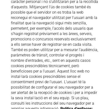
caràcter personal i no s’utilitzaran per a la recollida
d’aquests. Mitjançant l’ús de cookies també és
possible que el servidor on es troba la web
reconegui el navegador utilitzat per l’usuari amb la
finalitat que la navegació sigui més senzilla,
permetent, per exemple, l’accés dels usuaris que
s’hagin registrat prèviament a les àrees, serveis,
promocions o concursos reservats exclusivament
a ells sense haver de registrar-se en cada visita.
També es poden utilitzar per a mesurar l’audiència,
paràmetres de trànsit, controlar el progrés i
nombre d’entrades, etc., sent en aquests casos
cookies prescindibles tècnicament, però
beneficioses per a l’usuari. Aquest lloc web no
instal·larà cookies prescindibles sense el
consentiment previ de l’usuari. L’usuari té la
possibilitat de configurar el seu navegador per a
ser alertat de la recepció de cookies i per a impedir
la seva instal·lació en el seu equip. Si us plau,
consulti les instruccions del seu navegador per a
ampliar aquesta informació.
Política d’enllaços: