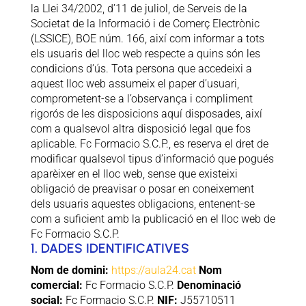
la Llei 34/2002, d’11 de juliol, de Serveis de la
Societat de la Informació i de Comerç Electrònic
(LSSICE), BOE núm. 166, així com informar a tots
els usuaris del lloc web respecte a quins són les
condicions d’ús. Tota persona que accedeixi a
aquest lloc web assumeix el paper d’usuari,
comprometent-se a l’observança i compliment
rigorós de les disposicions aquí disposades, així
com a qualsevol altra disposició legal que fos
aplicable. Fc Formacio S.C.P., es reserva el dret de
modificar qualsevol tipus d’informació que pogués
aparèixer en el lloc web, sense que existeixi
obligació de preavisar o posar en coneixement
dels usuaris aquestes obligacions, entenent-se
com a suficient amb la publicació en el lloc web de
Fc Formacio S.C.P.
1. DADES IDENTIFICATIVES
Nom de domini:
https://aula24.cat
Nom
comercial:
Fc Formacio S.C.P.
Denominació
social:
Fc Formacio S.C.P.
NIF:
J55710511