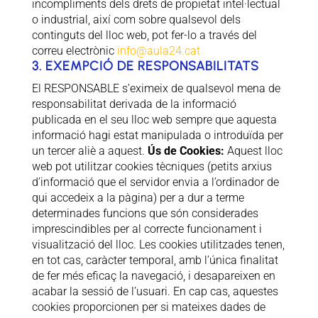
incompliments dels drets de propietat intel·lectual
o industrial, així com sobre qualsevol dels
continguts del lloc web, pot fer-lo a través del
correu electrònic
info@aula24.cat
3. EXEMPCIÓ DE RESPONSABILITATS
El RESPONSABLE s’eximeix de qualsevol mena de
responsabilitat derivada de la informació
publicada en el seu lloc web sempre que aquesta
informació hagi estat manipulada o introduïda per
un tercer aliè a aquest.
Ús de Cookies:
Aquest lloc
web pot utilitzar cookies tècniques (petits arxius
d’informació que el servidor envia a l’ordinador de
qui accedeix a la pàgina) per a dur a terme
determinades funcions que són considerades
imprescindibles per al correcte funcionament i
visualització del lloc. Les cookies utilitzades tenen,
en tot cas, caràcter temporal, amb l’única finalitat
de fer més eficaç la navegació, i desapareixen en
acabar la sessió de l’usuari. En cap cas, aquestes
cookies proporcionen per si mateixes dades de