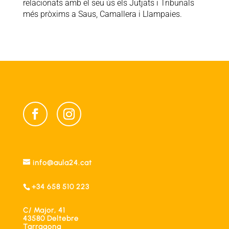
relacionats amb el seu ús els Jutjats i Tribunals
més pròxims a Saus, Camallera i Llampaies.
info@aula24.cat
+34 658 510 223
C/ Major, 41
43580 Deltebre
Tarragona